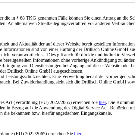
über die in § 68 TKG genannten Fälle können Sie einen Antrag an die 
hten. An alternativen Streitbeilegungsverfahren vor anderen Verbraucher
eit und Aktualität der auf dieser Website bereit gestellten Information
 Informationen sind von einer Haftung der Drillisch Online GmbH ausg
nicht verantwortlich ist. Dies gilt auch für direkte und indirekte Verwe
ie bereitgestellten Informationen ohne vorherige Ankündigung zu änder
rbringung von Dienstleistungen bei Zugang auf dieser Website oder b
 der Drillisch Online GmbH ausgeschlossen.
 und Leistungsschutzrechten. Eine Verwertung bedarf der vorherigen sch
auch. Bei Zuwiderhandlung sieht sich die Drillisch Online GmbH sowohl 
vices Act (Verordnung (EU) 2022/2065) erreichen Sie
hier
. Die Kommunik
den in Bezug auf die Anwendung des Digital Service Act. Behörden mi
n die bekannten bzw. hierfür angedachten Eingangskanäle.
ordnung (EU) 2022/2065) erreichen Sie
hier
.