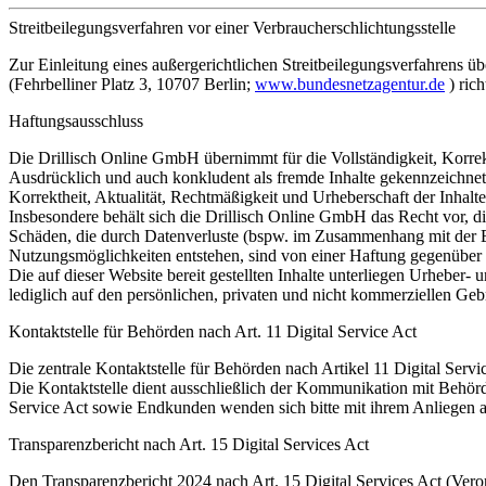
Streitbeilegungsverfahren vor einer Verbraucherschlichtungsstelle
Zur Einleitung eines außergerichtlichen Streitbeilegungsverfahrens 
(Fehrbelliner Platz 3, 10707 Berlin;
www.bundesnetzagentur.de
) ric
Haftungsausschluss
Die Drillisch Online GmbH übernimmt für die Vollständigkeit, Korrekth
Ausdrücklich und auch konkludent als fremde Inhalte gekennzeichnete
Korrektheit, Aktualität, Rechtmäßigkeit und Urheberschaft der Inhalte 
Insbesondere behält sich die Drillisch Online GmbH das Recht vor, d
Schäden, die durch Datenverluste (bspw. im Zusammenhang mit der E
Nutzungsmöglichkeiten entstehen, sind von einer Haftung gegenüber
Die auf dieser Website bereit gestellten Inhalte unterliegen Urheber-
lediglich auf den persönlichen, privaten und nicht kommerziellen Gebr
Kontaktstelle für Behörden nach Art. 11 Digital Service Act
Die zentrale Kontaktstelle für Behörden nach Artikel 11 Digital Ser
Die Kontaktstelle dient ausschließlich der Kommunikation mit Behör
Service Act sowie Endkunden wenden sich bitte mit ihrem Anliegen a
Transparenzbericht nach Art. 15 Digital Services Act
Den Transparenzbericht 2024 nach Art. 15 Digital Services Act (Ver