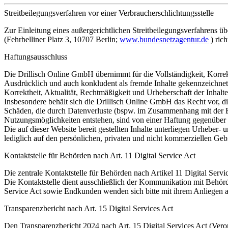
Streitbeilegungsverfahren vor einer Verbraucherschlichtungsstelle
Zur Einleitung eines außergerichtlichen Streitbeilegungsverfahrens 
(Fehrbelliner Platz 3, 10707 Berlin;
www.bundesnetzagentur.de
) ric
Haftungsausschluss
Die Drillisch Online GmbH übernimmt für die Vollständigkeit, Korrekth
Ausdrücklich und auch konkludent als fremde Inhalte gekennzeichnete
Korrektheit, Aktualität, Rechtmäßigkeit und Urheberschaft der Inhalte 
Insbesondere behält sich die Drillisch Online GmbH das Recht vor, d
Schäden, die durch Datenverluste (bspw. im Zusammenhang mit der E
Nutzungsmöglichkeiten entstehen, sind von einer Haftung gegenüber
Die auf dieser Website bereit gestellten Inhalte unterliegen Urheber-
lediglich auf den persönlichen, privaten und nicht kommerziellen Gebr
Kontaktstelle für Behörden nach Art. 11 Digital Service Act
Die zentrale Kontaktstelle für Behörden nach Artikel 11 Digital Ser
Die Kontaktstelle dient ausschließlich der Kommunikation mit Behör
Service Act sowie Endkunden wenden sich bitte mit ihrem Anliegen a
Transparenzbericht nach Art. 15 Digital Services Act
Den Transparenzbericht 2024 nach Art. 15 Digital Services Act (Ver