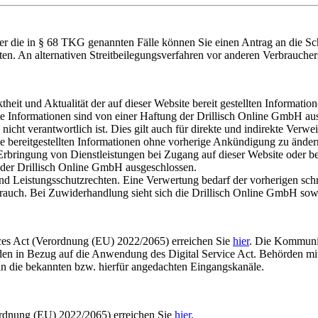
über die in § 68 TKG genannten Fälle können Sie einen Antrag an die 
hten. An alternativen Streitbeilegungsverfahren vor anderen Verbraucher
eit und Aktualität der auf dieser Website bereit gestellten Information
 Informationen sind von einer Haftung der Drillisch Online GmbH ausg
nicht verantwortlich ist. Dies gilt auch für direkte und indirekte Verwe
ie bereitgestellten Informationen ohne vorherige Ankündigung zu änder
rbringung von Dienstleistungen bei Zugang auf dieser Website oder b
 der Drillisch Online GmbH ausgeschlossen.
 und Leistungsschutzrechten. Eine Verwertung bedarf der vorherigen sch
auch. Bei Zuwiderhandlung sieht sich die Drillisch Online GmbH sowohl 
vices Act (Verordnung (EU) 2022/2065) erreichen Sie
hier
. Die Kommunik
den in Bezug auf die Anwendung des Digital Service Act. Behörden mi
n die bekannten bzw. hierfür angedachten Eingangskanäle.
ordnung (EU) 2022/2065) erreichen Sie
hier
.