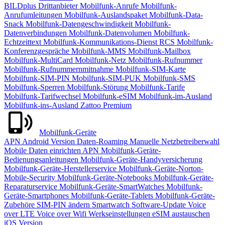
BILDplus
Drittanbieter
Mobilfunk-Anrufe
Mobilfunk-
Anrufumleitungen
Mobilfunk-Auslandspaket
Mobilfunk-Data-
Snack
Mobilfunk-Datengeschwindigkeit
Mobilfunk-
Datenverbindungen
Mobilfunk-Datenvolumen
Mobilfunk-
Echtzeittext
Mobilfunk-Kommunikations-Dienst RCS
Mobilfunk-
Konferenzgespräche
Mobilfunk-MMS
Mobilfunk-Mailbox
Mobilfunk-MultiCard
Mobilfunk-Netz
Mobilfunk-Rufnummer
Mobilfunk-Rufnummernmitnahme
Mobilfunk-SIM-Karte
Mobilfunk-SIM-PIN
Mobilfunk-SIM-PUK
Mobilfunk-SMS
Mobilfunk-Sperren
Mobilfunk-Störung
Mobilfunk-Tarife
Mobilfunk-Tarifwechsel
Mobilfunk-eSIM
Mobilfunk-im-Ausland
Mobilfunk-ins-Ausland
Zattoo Premium
Mobilfunk-Geräte
APN
Android Version
Daten-Roaming
Manuelle Netzbetreiberwahl
Mobile Daten einrichten APN
Mobilfunk-Geräte-
Bedienungsanleitungen
Mobilfunk-Geräte-Handyversicherung
Mobilfunk-Geräte-Herstellerservice
Mobilfunk-Geräte-Norton-
Mobile-Security
Mobilfunk-Geräte-Notebooks
Mobilfunk-Geräte-
Reparaturservice
Mobilfunk-Geräte-SmartWatches
Mobilfunk-
Geräte-Smartphones
Mobilfunk-Geräte-Tablets
Mobilfunk-Geräte-
Zubehöre
SIM-PIN ändern
Smartwatch
Software-Update
Voice
over LTE
Voice over Wifi
Werkseinstellungen
eSIM austauschen
iOS Version