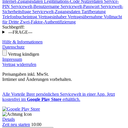
Internet-Zugangsdaten
Legitimations-Code
Nutzerdaten
Service-
PIN
Servicewelt-Benutzername
Servicewelt-Passwort
Servicewelt-
Sicherheitsfrage
Servicewelt-Zugangsdaten
Tarifberatung
Telefonbucheintrag
Vertragsinhaber
Vertragsübernahme
Vollmacht
für Dritte
Zwei-Faktor-Authentifizierung
Suchbegriff:
---FRAGE---
Hilfe & Informationen
Datenschutz
Vertrag kündigen
Impressum
Vertrag widerrufen
Preisangaben inkl. MwSt.
Irrtümer und Änderungen vorbehalten.
Alle Vorteile Ihrer persönlichen Servicewelt in einer App. Jetzt
kostenfrei im
Google Play Store
erhältlich.
Details
Zeit neu starten
10:00