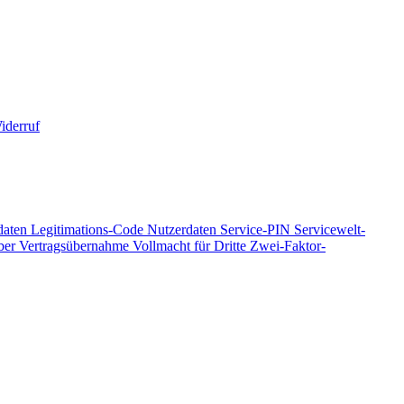
derruf
daten
Legitimations-Code
Nutzerdaten
Service-PIN
Servicewelt-
ber
Vertragsübernahme
Vollmacht für Dritte
Zwei-Faktor-