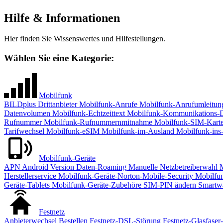
Hilfe & Informationen
Hier finden Sie Wissenswertes und Hilfestellungen.
Wählen Sie eine Kategorie:
Mobilfunk
BILDplus
Drittanbieter
Mobilfunk-Anrufe
Mobilfunk-Anrufumleitun
Datenvolumen
Mobilfunk-Echtzeittext
Mobilfunk-Kommunikations-
Rufnummer
Mobilfunk-Rufnummernmitnahme
Mobilfunk-SIM-Kart
Tarifwechsel
Mobilfunk-eSIM
Mobilfunk-im-Ausland
Mobilfunk-ins
Mobilfunk-Geräte
APN
Android Version
Daten-Roaming
Manuelle Netzbetreiberwahl
M
Herstellerservice
Mobilfunk-Geräte-Norton-Mobile-Security
Mobilfun
Geräte-Tablets
Mobilfunk-Geräte-Zubehöre
SIM-PIN ändern
Smartw
Festnetz
Anbieterwechsel
Bestellen
Festnetz-DSL-Störung
Festnetz-Glasfaser