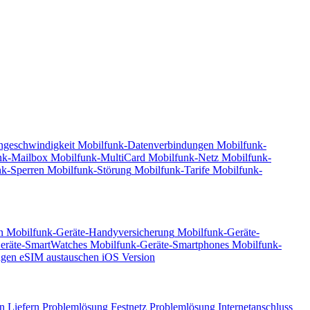
geschwindigkeit
Mobilfunk-Datenverbindungen
Mobilfunk-
nk-Mailbox
Mobilfunk-MultiCard
Mobilfunk-Netz
Mobilfunk-
k-Sperren
Mobilfunk-Störung
Mobilfunk-Tarife
Mobilfunk-
n
Mobilfunk-Geräte-Handyversicherung
Mobilfunk-Geräte-
eräte-SmartWatches
Mobilfunk-Geräte-Smartphones
Mobilfunk-
ngen
eSIM austauschen
iOS Version
n
Liefern
Problemlösung Festnetz
Problemlösung Internetanschluss