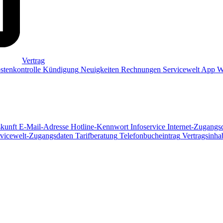
Vertrag
tenkontrolle
Kündigung
Neuigkeiten
Rechnungen
Servicewelt App
Wi
kunft
E-Mail-Adresse
Hotline-Kennwort
Infoservice
Internet-Zugangs
vicewelt-Zugangsdaten
Tarifberatung
Telefonbucheintrag
Vertragsinha