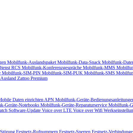
gen
Mobilfunk-Auslandspaket
Mobilfunk-Data-Snack
Mobilfunk-Daten
Dienst RCS
Mobilfunk-Konferenzgespräche
Mobilfunk-MMS
Mobilfu
e
Mobilfunk-SIM-PIN
Mobilfunk-SIM-PUK
Mobilfunk-SMS
Mobilfun
-Ausland
Zattoo Premium
obile Daten einrichten APN
Mobilfunk-Geräte-Bedienungsanleitunge
k-Geräte-Notebooks
Mobilfunk-Geräte-Reparaturservice
Mobilfunk-G
atch
Software-Update
Voice over LTE
Voice over Wifi
Werkseinstellu
-Störung
Festnetz-Rufnummern
Festnetz-Sperren
Festnetz-Verbindunge